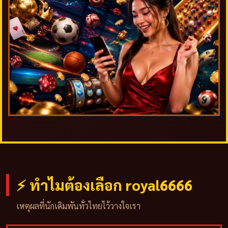
⚡ ทำไมต้องเลือก royal6666
เหตุผลที่นักเดิมพันทั่วไทยไว้วางใจเรา