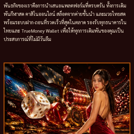
พันธกิจของเราคือการนำเสนอแพลตฟอร์มที่ครบครัน ทั้งการเดิม
พันกีฬาสด คาสิโนออนไลน์ สล็อตจากค่ายชั้นนำ และมวยไทยสด
พร้อมระบบฝาก-ถอนที่รวดเร็วที่สุดในตลาด รองรับทุกธนาคารใน
ไทยและ TrueMoney Wallet เพื่อให้ทุกการเดิมพันของคุณเป็น
ประสบการณ์ที่ไม่มีวันลืม