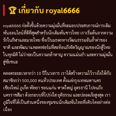
🏆 เกี่ยวกับ royal6666
royal6666 ก่อตั้งขึ้นด้วยความมุ่งมั่นที่จะมอบประสบการณ์การเดิม
พันออนไลน์ที่ดีที่สุดสำหรับนักเดิมพันชาวไทย เราเริ่มต้นจากความ
รักในกีฬาและมวยไทย ซึ่งเป็นมรดกทางวัฒนธรรมอันล้ำค่าของ
ชาติ และพัฒนาแพลตฟอร์มที่สะท้อนถึงจิตวิญญาณของนักสู้ไทย
ในทุกมิติ ไม่ว่าจะเป็นความกล้าหาญ ความแม่นยำ และความมุ่งมั่น
สู่ชัยชนะ
ตลอดระยะเวลากว่า 10 ปีในวงการ เราได้สร้างความไว้วางใจให้กับ
สมาชิกกว่า 500,000 คนทั่วประเทศ ตั้งแต่กรุงเทพมหานคร
เชียงใหม่ ภูเก็ต พัทยา ขอนแก่น หาดใหญ่ อุดรธานี ไปจนถึง
นครราชสีมา ด้วยระบบที่โปร่งใส ยุติธรรม และปลอดภัยสูงสุด เรา
ภูมิใจที่ได้เป็นส่วนหนึ่งของชุมชนนักเดิมพันไทยที่เติบโตอย่างต่อ
เนื่อง