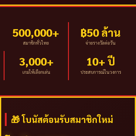
500,000+
฿50 ล้าน
สมาชิกทั่วไทย
จ่ายรางวัลต่อวัน
3,000+
10+ ปี
เกมให้เลือกเล่น
ประสบการณ์ในวงการ
🎁 โบนัสต้อนรับสมาชิกใหม่