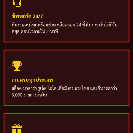
ซัพพอร์ต 24/7
ทีมงานคนไทยพร้อมช่วยเหลือตลอด 24 ชั่วโมง ทุกวันไม่มีวัน
หยุด ตอบไวภายใน 2 นาที
เกมครบทุกประเภท
สล็อต บาคาร่า รูเล็ต ไฮโล เสือมังกร มวยไทย และกีฬาสดกว่า
3,000 รายการต่อวัน