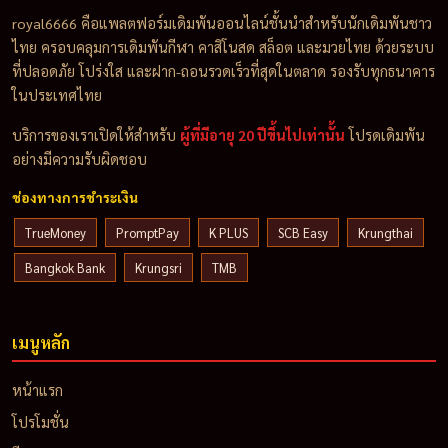
royal6666 คือแพลตฟอร์มเดิมพันออนไลน์ชั้นนำสำหรับนักเดิมพันชาว
ไทย ครอบคลุมการเดิมพันกีฬา คาสิโนสด สล็อต และมวยไทย ด้วยระบบ
ที่ปลอดภัย โปร่งใส และฝาก-ถอนรวดเร็วที่สุดในตลาด รองรับทุกธนาคาร
ในประเทศไทย
บริการของเราเปิดให้สำหรับ
ผู้ที่มีอายุ 20 ปีขึ้นไปเท่านั้น
โปรดเดิมพัน
อย่างมีความรับผิดชอบ
ช่องทางการชำระเงิน
TrueMoney
PromptPay
K PLUS
SCB Easy
Krungthai
Bangkok Bank
Krungsri
TMB
เมนูหลัก
หน้าแรก
โปรโมชั่น