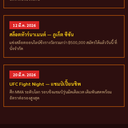
12 มี.ค. 2026
สล็อตทัวร์นาเมนต์ — ภูเก็ต ซีซัน
แข่งสล็อตออนไลน์ชิงรางวัลรวมกว่า ฿500,000 สมัครได้แล้ววันนี้ ที่
นั่งจำกัด
20 มี.ค. 2026
UFC Fight Night — แชมป์เปี้ยนชิพ
ศึก MMA ระดับโลก รอบชิงแชมป์รุ่นมิดเดิลเวต เดิมพันสดพร้อม
อัตราต่อรองสูงสุด