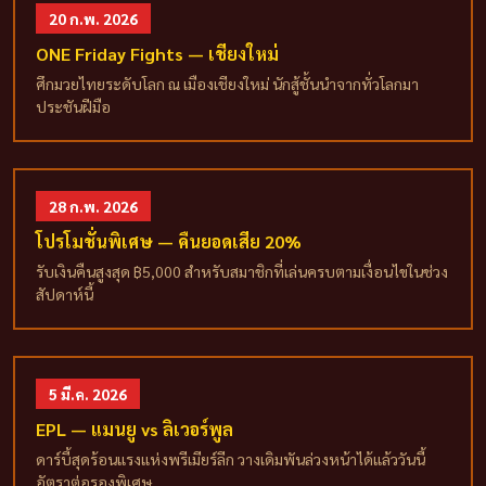
20 ก.พ. 2026
ONE Friday Fights — เชียงใหม่
ศึกมวยไทยระดับโลก ณ เมืองเชียงใหม่ นักสู้ชั้นนำจากทั่วโลกมา
ประชันฝีมือ
28 ก.พ. 2026
โปรโมชั่นพิเศษ — คืนยอดเสีย 20%
รับเงินคืนสูงสุด ฿5,000 สำหรับสมาชิกที่เล่นครบตามเงื่อนไขในช่วง
สัปดาห์นี้
5 มี.ค. 2026
EPL — แมนยู vs ลิเวอร์พูล
ดาร์บี้สุดร้อนแรงแห่งพรีเมียร์ลีก วางเดิมพันล่วงหน้าได้แล้ววันนี้
อัตราต่อรองพิเศษ