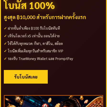
โบนัส 100%
สูงสุด ฿10,000 สำหรับการฝากครั้งแรก
ฝากขั้นต่ำเพียง ฿100 รับโบนัสทันที
เทิร์นโอเวอร์ x5 เท่านั้น ถอนได้ง่าย
ใช้ได้กับทุกหมวด: กีฬา, คาสิโน, สล็อต
โบนัสเพิ่มเติมทุกวันสำหรับสมาชิก VIP
รองรับ TrueMoney Wallet และ PromptPay
รับโบนัสเลย