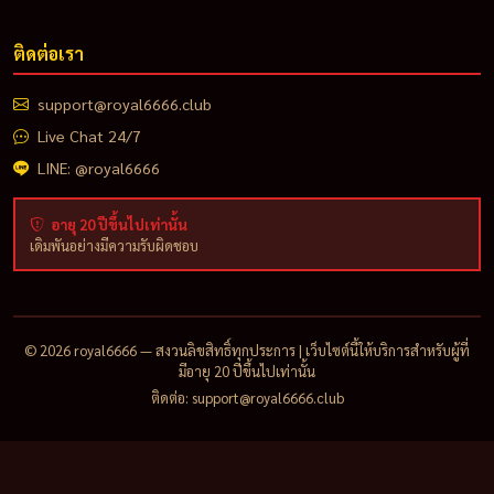
ติดต่อเรา
support@royal6666.club
Live Chat 24/7
LINE: @royal6666
อายุ 20 ปีขึ้นไปเท่านั้น
เดิมพันอย่างมีความรับผิดชอบ
© 2026 royal6666 — สงวนลิขสิทธิ์ทุกประการ | เว็บไซต์นี้ให้บริการสำหรับผู้ที่
มีอายุ 20 ปีขึ้นไปเท่านั้น
ติดต่อ:
support@royal6666.club