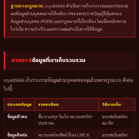
ฐานทางกฎหมาย:
royal6666 ดำเนินการเก็บรวบรวมและประมวล
ผลข้อมูลส่วนบุคคลภายใต้หลักการของพระราชบัญญัติคุ้มครอง
ข้อมูลส่วนบุคคล (PDPA) และกฎหมายที่เกี่ยวข้อง โดยยึดหลักความ
โปร่งใส ความจำเป็น และความสมส่วนในการใช้ข้อมูล
มาตรา 2
ข้อมูลที่เราเก็บรวบรวม
royal6666 เก็บรวบรวมข้อมูลส่วนบุคคลของคุณในหลายรูปแบบ ดังต่อ
ไปนี้:
ประเภทข้อมูล
รายละเอียด
วิธีการเก็บ
ข้อมูลตัวตน
ชื่อ-นามสกุล วันเกิด หมายเลขบัตร
แบบฟอร์มสมัคร
ประชาชน
สมาชิก
ข้อมูลติดต่อ
หมายเลขโทรศัพท์ อีเมล LINE ID
แบบฟอร์มสมัคร