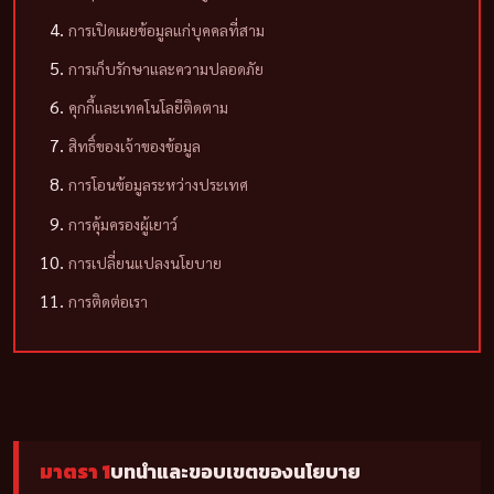
การเปิดเผยข้อมูลแก่บุคคลที่สาม
การเก็บรักษาและความปลอดภัย
คุกกี้และเทคโนโลยีติดตาม
สิทธิ์ของเจ้าของข้อมูล
การโอนข้อมูลระหว่างประเทศ
การคุ้มครองผู้เยาว์
การเปลี่ยนแปลงนโยบาย
การติดต่อเรา
มาตรา 1
บทนำและขอบเขตของนโยบาย