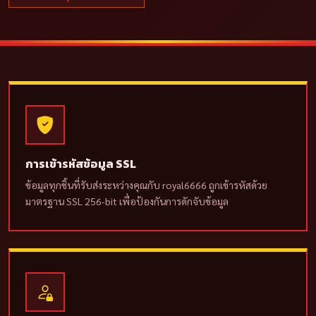
การเข้ารหัสข้อมูล SSL
ข้อมูลทุกชิ้นที่รับส่งระหว่างคุณกับ royal6666 ถูกเข้ารหัสด้วย
มาตรฐาน SSL 256-bit เพื่อป้องกันการดักจับข้อมูล