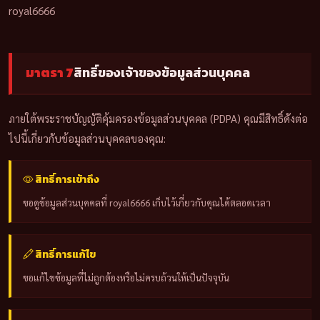
royal6666
มาตรา 7
สิทธิ์ของเจ้าของข้อมูลส่วนบุคคล
ภายใต้พระราชบัญญัติคุ้มครองข้อมูลส่วนบุคคล (PDPA) คุณมีสิทธิ์ดังต่อ
ไปนี้เกี่ยวกับข้อมูลส่วนบุคคลของคุณ:
สิทธิ์การเข้าถึง
ขอดูข้อมูลส่วนบุคคลที่ royal6666 เก็บไว้เกี่ยวกับคุณได้ตลอดเวลา
สิทธิ์การแก้ไข
ขอแก้ไขข้อมูลที่ไม่ถูกต้องหรือไม่ครบถ้วนให้เป็นปัจจุบัน