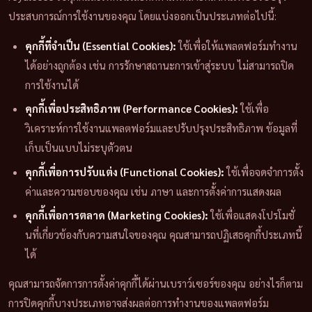
ประสบการณ์การใช้งานของคุณ โดยแบ่งออกเป็นประเภทต่อไปนี้:
คุกกี้ที่จำเป็น (Essential Cookies):
ใช้เพื่อให้แพลตฟอร์มทำงาน
ได้อย่างถูกต้อง เช่น การรักษาสถานะการเข้าสู่ระบบ ไม่สามารถปิด
การใช้งานได้
คุกกี้เพื่อประสิทธิภาพ (Performance Cookies):
ใช้เพื่อ
วิเคราะห์การใช้งานแพลตฟอร์มและปรับปรุงประสิทธิภาพ ข้อมูลที่
เก็บเป็นแบบไม่ระบุตัวตน
คุกกี้เพื่อการปรับแต่ง (Functional Cookies):
ใช้เพื่อจดจำการตั้ง
ค่าและความชอบของคุณ เช่น ภาษา และการตั้งค่าการแสดงผล
คุกกี้เพื่อการตลาด (Marketing Cookies):
ใช้เพื่อแสดงโปรโมชั่
นที่เกี่ยวข้องกับความสนใจของคุณ คุณสามารถปฏิเสธคุกกี้ประเภทนี้
ได้
คุณสามารถจัดการการตั้งค่าคุกกี้ได้ผ่านเบราว์เซอร์ของคุณ อย่างไรก็ตาม
การปิดคุกกี้บางประเภทอาจส่งผลต่อการทำงานของแพลตฟอร์ม