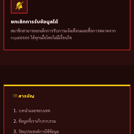
ยกเลิกการรับข้อมูลได้
สมาชิกสามารถยกเลิกการรับการแจ้งเตือนและสื่อการตลาดจาก
royal6666 ได้ทุกเมื่อโดยไม่มีเงื่อนไข
สารบัญ
บทนำและขอบเขต
ข้อมูลที่เราเก็บรวบรวม
วัตถุประสงค์การใช้ข้อมูล