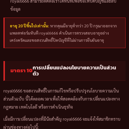
royal6666 สามารถติดต่อเราได้ทันทีเพื่อขอให้ปิดบัญชีและลบ
ข้อมูล
อายุ 20 ปีขึ้นไปเท่านั้น:
หากคุณมีอายุต่ำกว่า 20 ปี กรุณาออกจาก
แพลตฟอร์มทันที royal6666 ดำเนินการตรวจสอบอายุอย่าง
เคร่งครัดและขอสงวนสิทธิ์ปิดบัญชีที่ไม่ผ่านการยืนยันอายุ
การเปลี่ยนแปลงนโยบายความเป็นส่วน
มาตรา 10
ตัว
royal6666 ขอสงวนสิทธิ์ในการแก้ไขหรือปรับปรุงนโยบายความเป็น
ส่วนตัวฉบับ นี้ได้ตลอดเวลาเพื่อให้สอดคล้องกับการเปลี่ยนแปลงทาง
กฎหมาย เทคโนโลยี หรือการดำเนินธุรกิจ
เมื่อมีการเปลี่ยนแปลงที่มีนัยสำคัญ royal6666 จะแจ้งให้สมาชิกทราบ
ผ่านช่องทางต่อไปนี้: