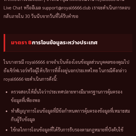
Live Chat หรืออีเมล
support@royal6666.club
เราจะดำเนินการตอบ
กลับภายใน 30 วันนับจากวันที่ได้รับคำขอ
มาตรา 8
การโอนข้อมูลระหว่างประเทศ
ในบางกรณี royal6666 อาจจำเป็นต้องโอนข้อมูลส่วนบุคคลของคุณไป
ยังเซิร์ฟเวอร์หรือผู้ให้บริการที่ตั้งอยู่นอกประเทศไทย ในกรณีดังกล่าว
royal6666 จะดำเนินการดังนี้:
ตรวจสอบให้มั่นใจว่าประเทศปลายทางมีมาตรฐานการคุ้มครอง
ข้อมูลที่เพียงพอ
ทำสัญญาการโอนข้อมูลที่มีข้อกำหนดการคุ้มครองข้อมูลที่เหมาะสม
กับผู้รับข้อมูล
ใช้กลไกการโอนข้อมูลที่ได้รับการรับรองตามกฎหมายที่บังคับใช้