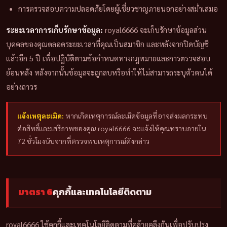
การตรวจสอบความปลอดภัยโดยผู้เชี่ยวชาญภายนอกอย่างสม่ำเสมอ
ระยะเวลาการเก็บรักษาข้อมูล:
royal6666 จะเก็บรักษาข้อมูลส่วน
บุคคลของคุณตลอดระยะเวลาที่คุณเป็นสมาชิก และหลังจากปิดบัญชี
แล้วอีก 5 ปี เพื่อปฏิบัติตามข้อกำหนดทางกฎหมายและการตรวจสอบ
ย้อนหลัง หลังจากนั้นข้อมูลจะถูกลบหรือทำให้ไม่สามารถระบุตัวตนได้
อย่างถาวร
แจ้งเหตุละเมิด:
หากเกิดเหตุการณ์ละเมิดข้อมูลที่อาจส่งผลกระทบ
ต่อสิทธิ์และเสรีภาพของคุณ royal6666 จะแจ้งให้คุณทราบภายใน
72 ชั่วโมงนับจากที่ตรวจพบเหตุการณ์ดังกล่าว
มาตรา 6
คุกกี้และเทคโนโลยีติดตาม
royal6666 ใช้คุกกี้และเทคโนโลยีติดตามที่คล้ายคลึงกันเพื่อปรับปรุง