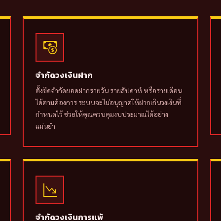
จำกัดวงเงินฝาก
ตั้งขีดจำกัดยอดฝากรายวัน รายสัปดาห์ หรือรายเดือน
ได้ตามต้องการ ระบบจะไม่อนุญาตให้ฝากเกินวงเงินที่
กำหนดไว้ ช่วยให้คุณควบคุมงบประมาณได้อย่าง
แม่นยำ
จำกัดวงเงินการแพ้