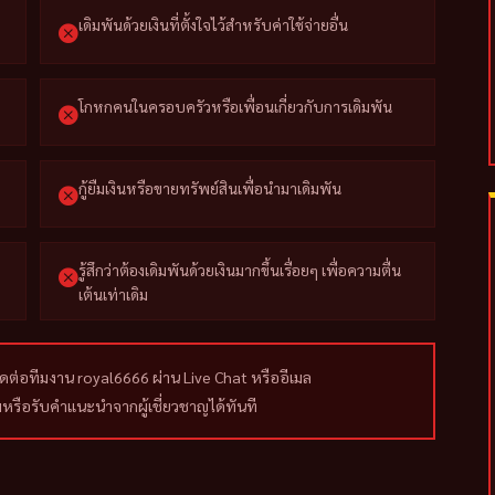
เดิมพันด้วยเงินที่ตั้งใจไว้สำหรับค่าใช้จ่ายอื่น
โกหกคนในครอบครัวหรือเพื่อนเกี่ยวกับการเดิมพัน
กู้ยืมเงินหรือขายทรัพย์สินเพื่อนำมาเดิมพัน
รู้สึกว่าต้องเดิมพันด้วยเงินมากขึ้นเรื่อยๆ เพื่อความตื่น
เต้นเท่าเดิม
ิดต่อทีมงาน royal6666 ผ่าน Live Chat หรืออีเมล
ุมหรือรับคำแนะนำจากผู้เชี่ยวชาญได้ทันที