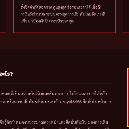
ตั้งขีดจำกัดยอดขาดทุนสูงสุดต่อรอบเวลาได้ เมื่อถึง
วงเงินที่กำหนด ระบบจะหยุดการเดิมพันโดยอัตโนมัติ
เพื่อปกป้องเงินในกระเป๋าของคุณ
อะไร?
กษณะที่เป็นความบันเทิงและสันทนาการ ไม่ใช่แหล่งรายได้หลัก
ภาพ หรือความสัมพันธ์กับคนรอบข้าง royal6666 ยึดมั่นในหลักการ
้ คือรู้จักกำหนดงบประมาณล่วงหน้าและยึดมั่นกับมัน มองการเดิม