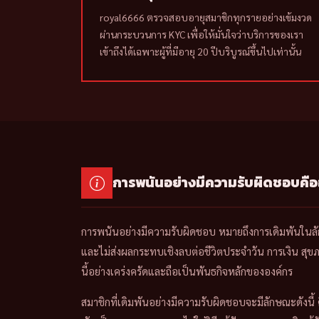
royal6666 ตรวจสอบอายุสมาชิกทุกรายอย่างเข้มงวด
ผ่านกระบวนการ KYC เพื่อให้มั่นใจว่าบริการของเรา
เข้าถึงได้เฉพาะผู้ที่มีอายุ 20 ปีบริบูรณ์ขึ้นไปเท่านั้น
การพนันอย่างมีความรับผิดชอบคือ
การพนันอย่างมีความรับผิดชอบ หมายถึงการเดิมพันในลั
และไม่ส่งผลกระทบเชิงลบต่อชีวิตประจำวัน การเงิน สุข
นี้อย่างเคร่งครัดและถือเป็นพันธกิจหลักขององค์กร
สมาชิกที่เดิมพันอย่างมีความรับผิดชอบจะมีลักษณะดังนี