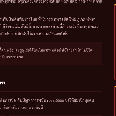
กหยุดพักเมื่อรู้สึกเครียดหรืออารมณ์ไม่ดี และไม่ตามล้างผลาแพ้ด้วย
ับนักเดิมพันชาวไทย ทั้งในกรุงเทพฯ เชียงใหม่ ภูเก็ต พัทยา
ีว่าการเดิมพันมีทั้งด้านบวกและด้านที่ต้องระวัง จึงลงทุนพัฒนา
ลินกับการเดิมพันได้อย่างปลอดภัยและยั่งยืน
ที่คุณพร้อมจะสูญเสียได้โดยไม่กระทบต่อค่าใช้จ่ายจำเป็นในชีวิต
อค่ารักษาพยาบาล
ญหา
ที่สุดในการป้องกันปัญหาการพนัน royal6666 ขอให้สมาชิกทุกคน
ณาติดต่อทีมงานของเราทันที