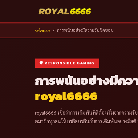
การพนันอย่างมีความรับผิดชอบ
หน้าแรก
🛡️ RESPONSIBLE GAMING
การพนันอย่างมีคว
royal6666
royal6666 เชื่อว่าการเดิมพันที่ดีต้องเริ่มจากคว
สมาชิกทุกคนให้เพลิดเพลินกับการเดิมพันอย่างมีสต