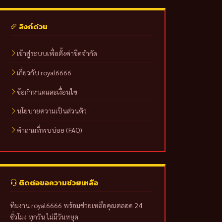
ลิงก์ด่วน
เข้าสู่ระบบเพื่อตั้งค่าขีดจำกัด
เกี่ยวกับ royal6666
ข้อกำหนดและเงื่อนไข
นโยบายความเป็นส่วนตัว
คำถามที่พบบ่อย (FAQ)
ติดต่อขอความช่วยเหลือ
ทีมงาน royal6666 พร้อมช่วยเหลือคุณตลอด 24
ชั่วโมง ทุกวัน ไม่มีวันหยุด