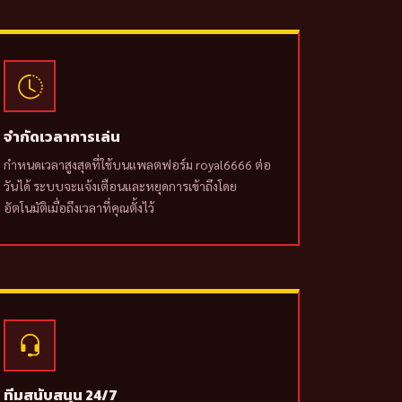
จำกัดเวลาการเล่น
กำหนดเวลาสูงสุดที่ใช้บนแพลตฟอร์ม royal6666 ต่อ
วันได้ ระบบจะแจ้งเตือนและหยุดการเข้าถึงโดย
อัตโนมัติเมื่อถึงเวลาที่คุณตั้งไว้
ทีมสนับสนุน 24/7