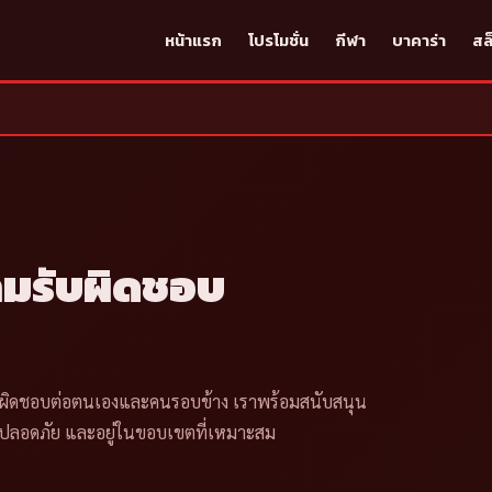
หน้าแรก
โปรโมชั่น
กีฬา
บาคาร่า
สล
ามรับผิดชอบ
ามรับผิดชอบต่อตนเองและคนรอบข้าง เราพร้อมสนับสนุน
ิ ปลอดภัย และอยู่ในขอบเขตที่เหมาะสม